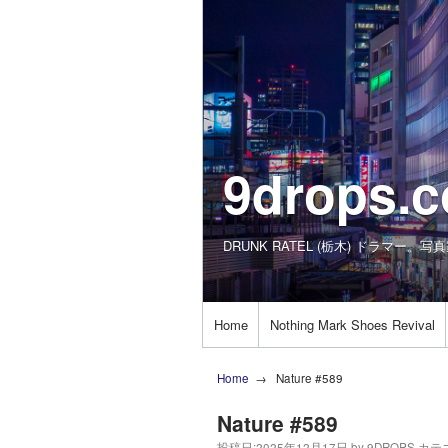
9drops.
DRUNK RATEL (栃木) ドラマー。写
Home
Nothing Mark Shoes Revival
Home
Nature #589
Nature #589
投稿日:
2025年12月17日
by
9DROPS
カテ