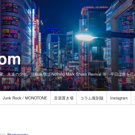
com
真家。永遠の少年。活動遍歴は Nothing Mark Shoes Revival 等。平日
Junk Rock / MONOTONE
音源置き場
コラム復刻版
Instagram
ゴリ:
Photography