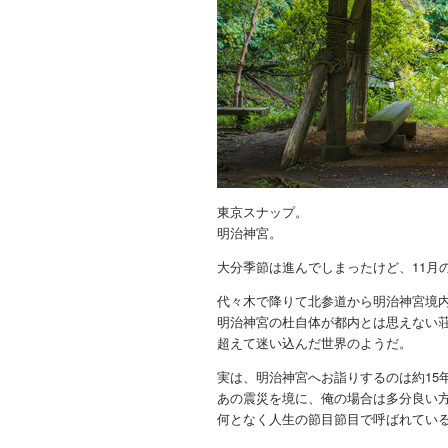
東京スナップ。
明治神宮。
大分季節は進んでしまったけど、11月
代々木で降りて北参道から明治神宮境
明治神宮の杜自体が都内とは思えない
超えて迷い込んだ世界のようだ。
実は、明治神宮へお詣りするのは約15
あの震災を境に、俺の場合は多分良い
何となく人生の節目節目で呼ばれてい