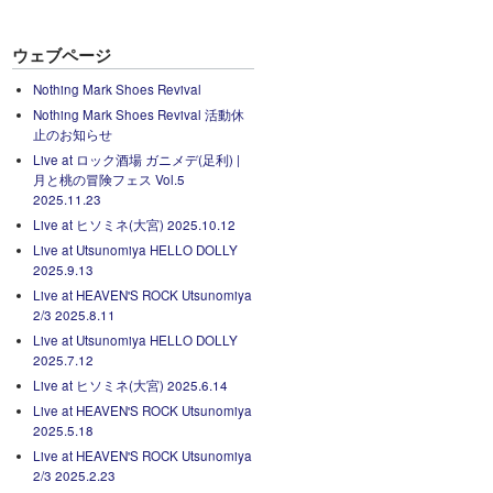
ウェブページ
Nothing Mark Shoes Revival
Nothing Mark Shoes Revival 活動休
止のお知らせ
Live at ロック酒場 ガニメデ(足利) |
月と桃の冒険フェス Vol.5
2025.11.23
Live at ヒソミネ(大宮) 2025.10.12
Live at Utsunomiya HELLO DOLLY
2025.9.13
Live at HEAVEN'S ROCK Utsunomiya
2/3 2025.8.11
Live at Utsunomiya HELLO DOLLY
2025.7.12
Live at ヒソミネ(大宮) 2025.6.14
Live at HEAVEN'S ROCK Utsunomiya
2025.5.18
Live at HEAVEN'S ROCK Utsunomiya
2/3 2025.2.23