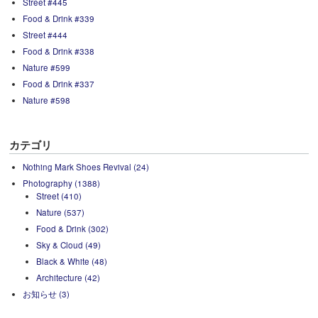
Street #445
Food & Drink #339
Street #444
Food & Drink #338
Nature #599
Food & Drink #337
Nature #598
カテゴリ
Nothing Mark Shoes Revival (24)
Photography (1388)
Street (410)
Nature (537)
Food & Drink (302)
Sky & Cloud (49)
Black & White (48)
Architecture (42)
お知らせ (3)