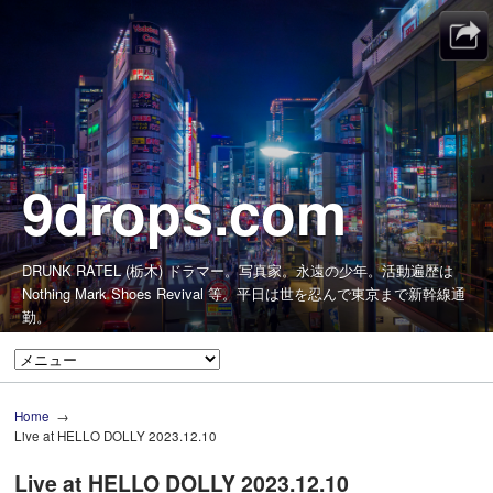
9drops.com
DRUNK RATEL (栃木) ドラマー。写真家。永遠の少年。活動遍歴は
Nothing Mark Shoes Revival 等。平日は世を忍んで東京まで新幹線通
勤。
Home
Live at HELLO DOLLY 2023.12.10
Live at HELLO DOLLY 2023.12.10