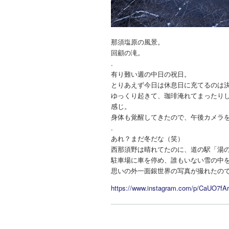
那須塩原の風景。
回顧の滝。
.
有り難い週の中日の祝日。
とりあえず今日は休息日に充てるのは
ゆっくり起きて、珈琲淹れてまったり
感じ。
身体も覚醒してきたので、午後カメラ
.
あれ？まだ冬だな（笑）
西那須野は晴れてたのに、道の駅「湯
駐車場に車を停め、誰もいない雪の中
思いの外一面銀世界の写真が撮れたの
https://www.instagram.com/p/CaUO7fA