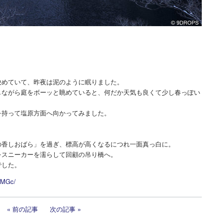
決めていて、昨夜は泥のように眠りました。
しながら庭をボーッと眺めていると、何だか天気も良くて少し春っぽい
を持って塩原方面へ向かってみました。
の香しおばら」を過ぎ、標高が高くなるにつれ一面真っ白に。
をスニーカーを濡らして回顧の吊り橋へ。
でした。
rMGc/
前の記事
次の記事