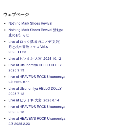
ウェブページ
Nothing Mark Shoes Revival
Nothing Mark Shoes Revival 活動休
止のお知らせ
Live at ロック酒場 ガニメデ(足利) |
月と桃の冒険フェス Vol.5
2025.11.23
Live at ヒソミネ(大宮) 2025.10.12
Live at Utsunomiya HELLO DOLLY
2025.9.13
Live at HEAVEN'S ROCK Utsunomiya
2/3 2025.8.11
Live at Utsunomiya HELLO DOLLY
2025.7.12
Live at ヒソミネ(大宮) 2025.6.14
Live at HEAVEN'S ROCK Utsunomiya
2025.5.18
Live at HEAVEN'S ROCK Utsunomiya
2/3 2025.2.23