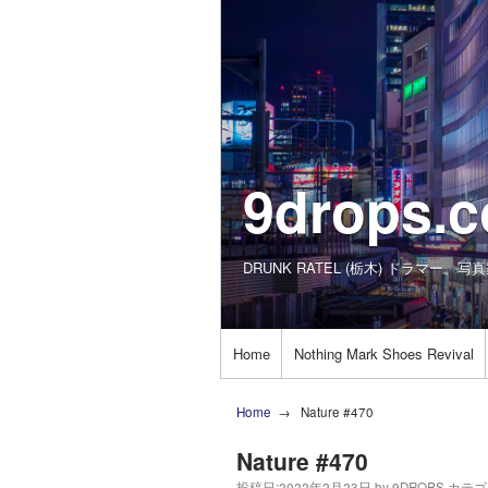
9drops.
DRUNK RATEL (栃木) ドラマー。写
Home
Nothing Mark Shoes Revival
Home
Nature #470
Nature #470
投稿日:
2022年2月23日
by
9DROPS
カテゴ