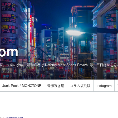
com
真家。永遠の少年。活動遍歴は Nothing Mark Shoes Revival 等。平日
Junk Rock / MONOTONE
音源置き場
コラム復刻版
Instagram
リ:
Photography