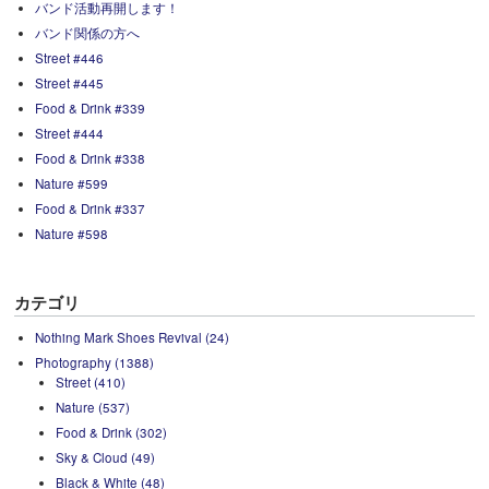
バンド活動再開します！
バンド関係の方へ
Street #446
Street #445
Food & Drink #339
Street #444
Food & Drink #338
Nature #599
Food & Drink #337
Nature #598
カテゴリ
Nothing Mark Shoes Revival (24)
Photography (1388)
Street (410)
Nature (537)
Food & Drink (302)
Sky & Cloud (49)
Black & White (48)