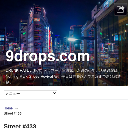
9drops.com
DRUNK RATEL (栃木) ドラマー。写真家。永遠の少年。活動遍歴は
Nothing Mark Shoes Revival 等。平日は世を忍んで東京まで新幹線通
勤。
Home
Street #433
Street #433