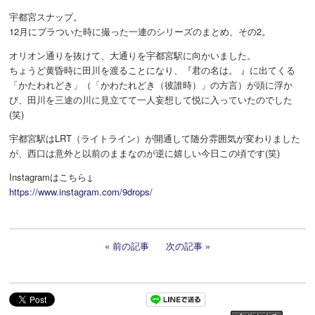
宇都宮スナップ。
12月にブラついた時に撮った一連のシリーズのまとめ、その2。
オリオン通りを抜けて、大通りを宇都宮駅に向かいました。
ちょうど黄昏時に田川を渡ることになり、『君の名は。 』に出てくる
「かたわれどき」（「かわたれどき（彼誰時）」の方言）が頭に浮か
び、田川を三途の川に見立てて一人妄想して悦に入っていたのでした
(笑)
宇都宮駅はLRT（ライトライン）が開通して随分雰囲気が変わりました
が、西口は意外と以前のままなのが逆に嬉しい今日この頃です(笑)
Instagramはこちら↓
https://www.instagram.com/9drops/
前の記事
次の記事