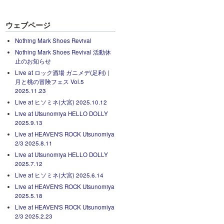
ウェブページ
Nothing Mark Shoes Revival
Nothing Mark Shoes Revival 活動休
止のお知らせ
Live at ロック酒場 ガニメデ(足利) |
月と桃の冒険フェス Vol.5
2025.11.23
Live at ヒソミネ(大宮) 2025.10.12
Live at Utsunomiya HELLO DOLLY
2025.9.13
Live at HEAVEN'S ROCK Utsunomiya
2/3 2025.8.11
Live at Utsunomiya HELLO DOLLY
2025.7.12
Live at ヒソミネ(大宮) 2025.6.14
Live at HEAVEN'S ROCK Utsunomiya
2025.5.18
Live at HEAVEN'S ROCK Utsunomiya
2/3 2025.2.23