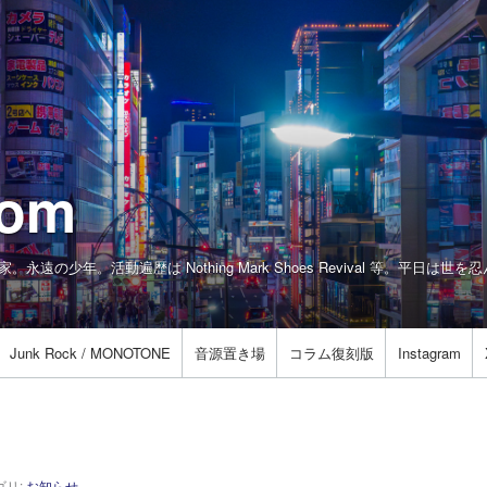
com
真家。永遠の少年。活動遍歴は Nothing Mark Shoes Revival 等。平日
Junk Rock / MONOTONE
音源置き場
コラム復刻版
Instagram
ゴリ:
お知らせ